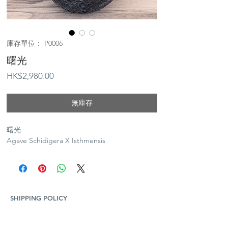
庫存單位： P0006
曙光
價
HK$2,980.00
格
無庫存
曙光
Agave Schidigera X Isthmensis
SHIPPING POLICY
Plants and Tequila only available for Hong Kong
local delivery