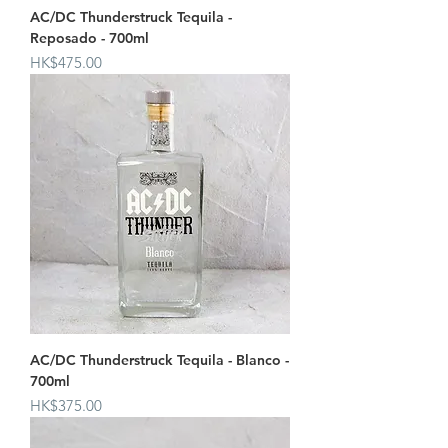
AC/DC Thunderstruck Tequila -
Reposado - 700ml
價格
HK$475.00
AC/DC Thunderstruck Tequila - Blanco -
700ml
價格
HK$375.00